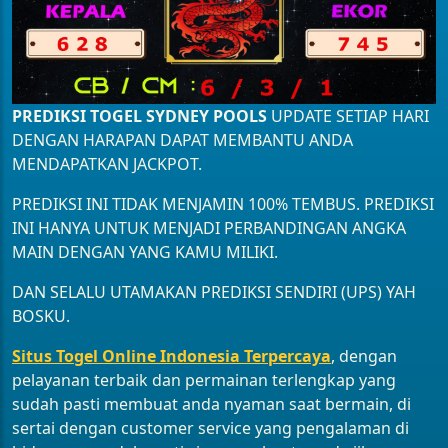
PREDIKSI TOGEL SYDNEY POOLS
UPDATE SETIAP HARI
DENGAN HARAPAN DAPAT MEMBANTU ANDA
MENDAPATKAN JACKPOT.
PREDIKSI INI TIDAK MENJAMIN 100% TEMBUS. PREDIKSI
INI HANYA UNTUK MENJADI PERBANDINGAN ANGKA
MAIN DENGAN YANG KAMU MILIKI.
DAN SELALU UTAMAKAN PREDIKSI SENDIRI (UPS) YAH
BOSKU.
Situs Togel Online Indonesia Terpercaya
, dengan
pelayanan terbaik dan permainan terlengkap yang
sudah pasti membuat anda nyaman saat bermain, di
sertai dengan customer service yang pengalaman di