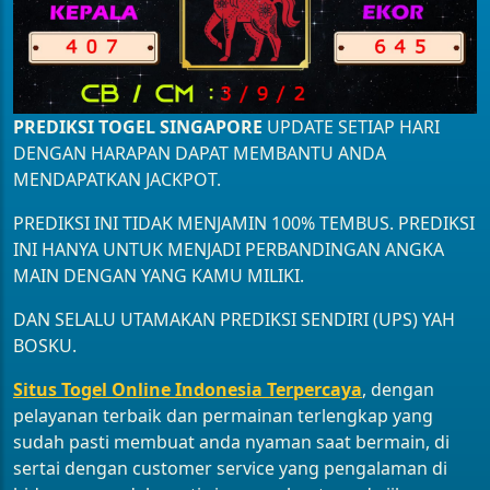
PREDIKSI TOGEL SINGAPORE
UPDATE SETIAP HARI
DENGAN HARAPAN DAPAT MEMBANTU ANDA
MENDAPATKAN JACKPOT.
PREDIKSI INI TIDAK MENJAMIN 100% TEMBUS. PREDIKSI
INI HANYA UNTUK MENJADI PERBANDINGAN ANGKA
MAIN DENGAN YANG KAMU MILIKI.
DAN SELALU UTAMAKAN PREDIKSI SENDIRI (UPS) YAH
BOSKU.
Situs Togel Online Indonesia Terpercaya
, dengan
pelayanan terbaik dan permainan terlengkap yang
sudah pasti membuat anda nyaman saat bermain, di
sertai dengan customer service yang pengalaman di