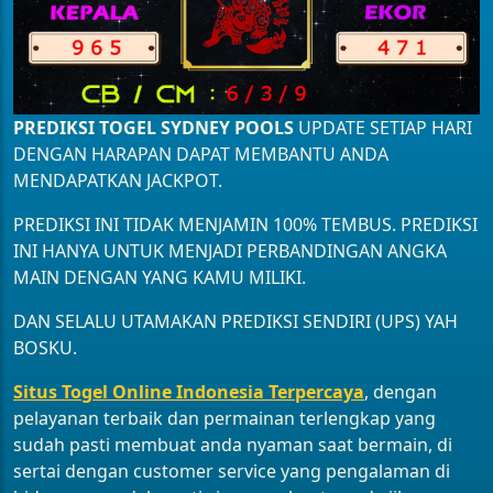
PREDIKSI TOGEL SYDNEY POOLS
UPDATE SETIAP HARI
DENGAN HARAPAN DAPAT MEMBANTU ANDA
MENDAPATKAN JACKPOT.
PREDIKSI INI TIDAK MENJAMIN 100% TEMBUS. PREDIKSI
INI HANYA UNTUK MENJADI PERBANDINGAN ANGKA
MAIN DENGAN YANG KAMU MILIKI.
DAN SELALU UTAMAKAN PREDIKSI SENDIRI (UPS) YAH
BOSKU.
Situs Togel Online Indonesia Terpercaya
, dengan
pelayanan terbaik dan permainan terlengkap yang
sudah pasti membuat anda nyaman saat bermain, di
sertai dengan customer service yang pengalaman di