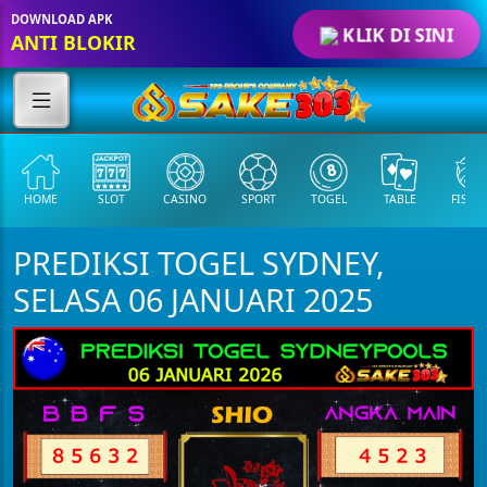
DOWNLOAD APK
KLIK DI SINI
ANTI BLOKIR
HOME
SLOT
CASINO
SPORT
TOGEL
TABLE
FISHI
PREDIKSI TOGEL SYDNEY,
SELASA 06 JANUARI 2025