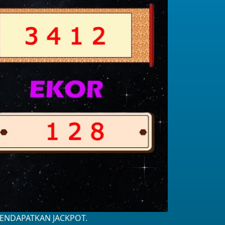
ENDAPATKAN JACKPOT.