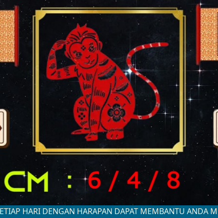
ETIAP HARI DENGAN HARAPAN DAPAT MEMBANTU ANDA M