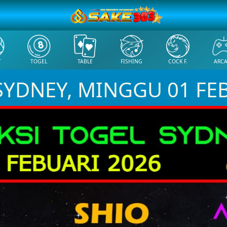
T
TOGEL
TABLE
FISHING
COCK F.
ARC
SYDNEY, MINGGU 01 FE