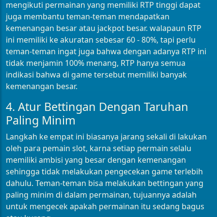
mengikuti permainan yang memiliki RTP tinggi dapat
juga membantu teman-teman mendapatkan
kemenangan besar atau jackpot besar. walapaun RTP
ini memiliki ke akuratan sebesar 60 - 80%, tapi perlu
teman-teman ingat juga bahwa dengan adanya RTP ini
tidak menjamin 100% menang, RTP hanya semua
indikasi bahwa di game tersebut memiliki banyak
kemenangan besar.
4. Atur Bettingan Dengan Taruhan
Paling Minim
Langkah ke empat ini biasanya jarang sekali di lakukan
oleh para pemain slot, karna setiap permain selalu
memiliki ambisi yang besar dengan kemenangan
sehingga tidak melakukan pengecekan game terlebih
dahulu. Teman-teman bisa melakukan bettingan yang
paling minim di dalam permainan, tujuannya adalah
untuk mengecek apakah permainan itu sedang bagus