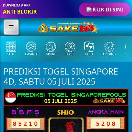
DOWNLOAD APK
KLIK DI SINI
ANTI BLOKIR
SLOT
CASINO
SPORT
TOGEL
TABLE
FISHING
COCK
PREDIKSI TOGEL SINGAPORE
4D, SABTU 05 JULI 2025