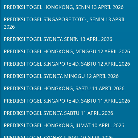
PREDIKSI TOGEL HONGKONG, SENIN 13 APRIL 2026
PREDIKSI TOGEL SINGAPORE TOTO , SENIN 13 APRIL
2026
PREDIKSI TOGEL SYDNEY, SENIN 13 APRIL 2026
PREDIKSI TOGEL HONGKONG, MINGGU 12 APRIL 2026
PREDIKSI TOGEL SINGAPORE 4D, SABTU 12 APRIL 2026
PREDIKSI TOGEL SYDNEY, MINGGU 12 APRIL 2026
PREDIKSI TOGEL HONGKONG, SABTU 11 APRIL 2026
PREDIKSI TOGEL SINGAPORE 4D, SABTU 11 APRIL 2026
PREDIKSI TOGEL SYDNEY, SABTU 11 APRIL 2026
PREDIKSI TOGEL HONGKONG, JUMAT 10 APRIL 2026
PREDIKSI TOGEL SYDNEY, JUMAT 10 APRIL 2026