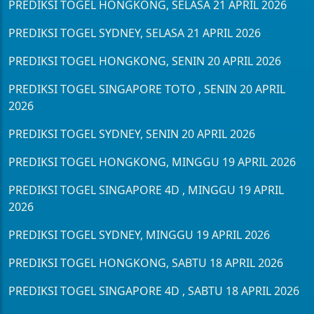
PREDIKSI TOGEL HONGKONG, SELASA 21 APRIL 2026
PREDIKSI TOGEL SYDNEY, SELASA 21 APRIL 2026
PREDIKSI TOGEL HONGKONG, SENIN 20 APRIL 2026
PREDIKSI TOGEL SINGAPORE TOTO , SENIN 20 APRIL
2026
PREDIKSI TOGEL SYDNEY, SENIN 20 APRIL 2026
PREDIKSI TOGEL HONGKONG, MINGGU 19 APRIL 2026
PREDIKSI TOGEL SINGAPORE 4D , MINGGU 19 APRIL
2026
PREDIKSI TOGEL SYDNEY, MINGGU 19 APRIL 2026
PREDIKSI TOGEL HONGKONG, SABTU 18 APRIL 2026
PREDIKSI TOGEL SINGAPORE 4D , SABTU 18 APRIL 2026