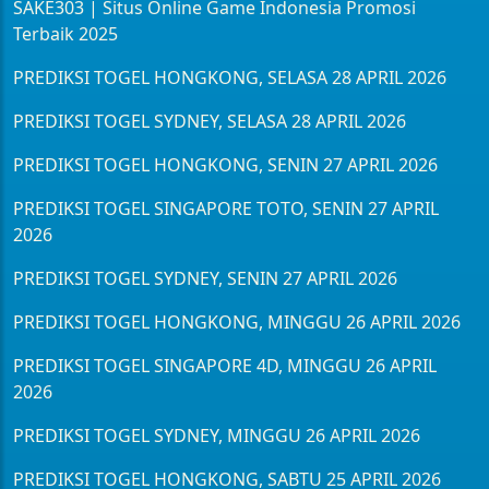
SAKE303 | Situs Online Game Indonesia Promosi
Terbaik 2025
PREDIKSI TOGEL HONGKONG, SELASA 28 APRIL 2026
PREDIKSI TOGEL SYDNEY, SELASA 28 APRIL 2026
PREDIKSI TOGEL HONGKONG, SENIN 27 APRIL 2026
PREDIKSI TOGEL SINGAPORE TOTO, SENIN 27 APRIL
2026
PREDIKSI TOGEL SYDNEY, SENIN 27 APRIL 2026
PREDIKSI TOGEL HONGKONG, MINGGU 26 APRIL 2026
PREDIKSI TOGEL SINGAPORE 4D, MINGGU 26 APRIL
2026
PREDIKSI TOGEL SYDNEY, MINGGU 26 APRIL 2026
PREDIKSI TOGEL HONGKONG, SABTU 25 APRIL 2026